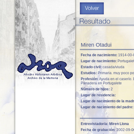
Miren Otadui
Fecha de nacimiento:
1914-00-
Lugar de nacimiento:
Portugale
Estado civil:
casada/viuda
Estudios:
Primaria. muy poco po
Profesión:
Ayuda en el caserío.
Panadera en Portugalete
Número de hijos:
2
Lugar de residencia:
Lugar de nacimiento de la mad
Lugar de nacimiento del padre:
Entrevistador/a:
Miren Llona
Fecha de grabación:
2002-09-0