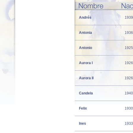
Andrés
1939
Antonia
1936
Antonio
1925
Aurora I
1926
Aurora II
1926
Candela
1940
Felix
1930
Ines
1933