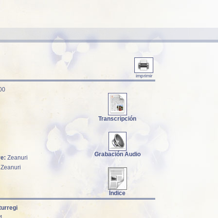
imprimir
00
Transcripción
Grabación Audio
re:
Zeanuri
Zeanuri
Índice
turregi
4