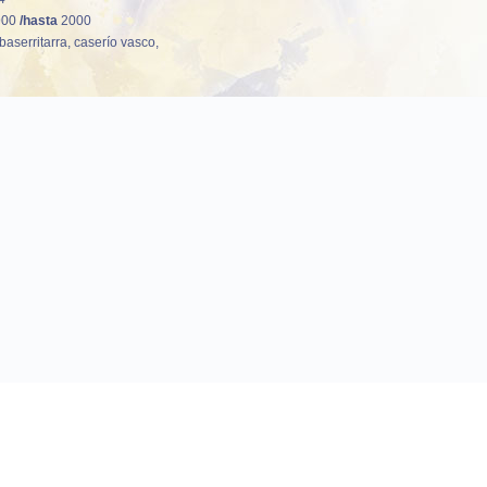
900
/hasta
2000
baserritarra, caserío vasco,